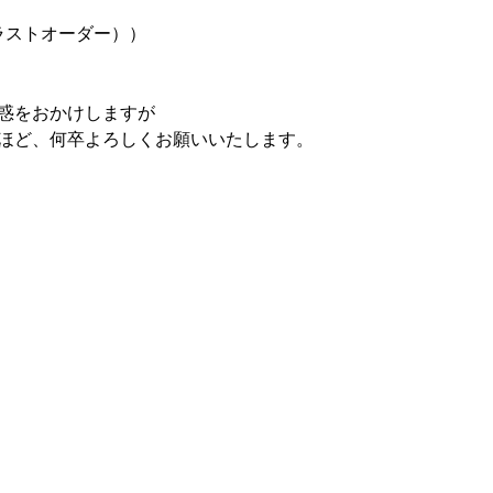
30（ラストオーダー））
惑をおかけしますが
ほど、何卒よろしくお願いいたします。
about
ーめん
｜
｜
｜
​オンライ
薩摩川内
クラフトビール醸造所