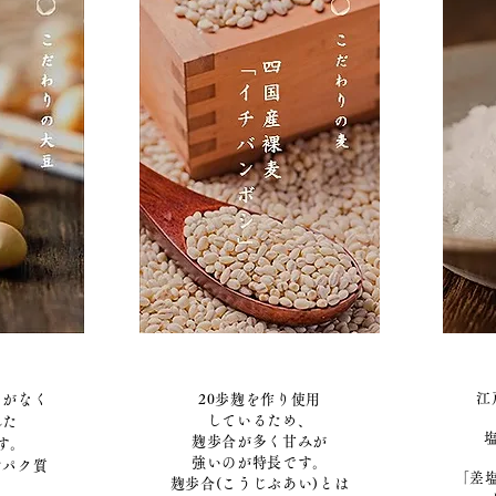
江
セがなく
20歩麹を作り使用
しているため、
れた
麹歩合が多く甘みが
す。
強いのが特長です。
ンパク質
「差
麹歩合(こうじぶあい)とは
、