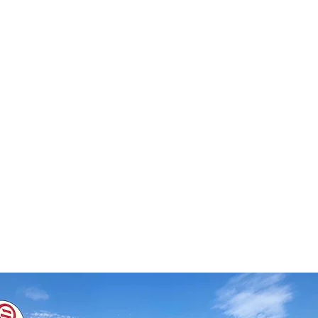
明治38年(1905年)創業。
​代々受け継がれた製法と職人の技術を守り続けている
鹿児島県の味噌蔵です。
​厳選した原料を使用した、他では味わえない
最高級の麦味噌「薩摩川内麦味噌」や
鹿児島県で愛され続ける甘露醤油など
様々な商品を製造しております。