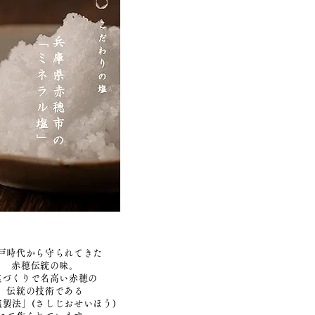
戸時代から守られてきた
赤穂伝統の味。
塩づくりで名高い赤穂の
伝統の技術である
塩製法」(さしじおせいほう)