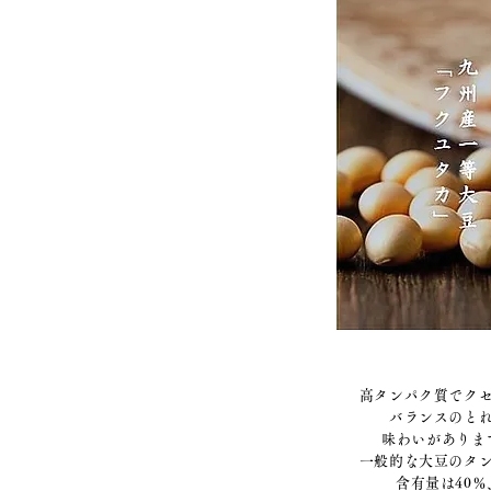
高タンパク質でク
バランスのと
味わいがありま
一般的な大豆のタ
含有量は40％