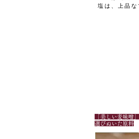
塩は、上品な
こだわりの原料
「美しい麦味噌
​選びぬいた原料