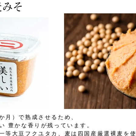
麦みそ
か月）で熟成させるため、
い 豊かな香りが残っています。
一等大豆フクユタカ、麦は四国産厳選裸麦を