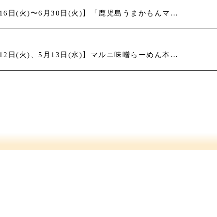
【6月16日(火)〜6月30日(火)】「鹿児島うまかもんマルシェ阪急梅田店」に出品いたします！
【5月12日(火)、5月13日(水)】マルニ味噌らーめん本店・臨時休業のお知らせ
薩摩川内味噌醤油株式会社